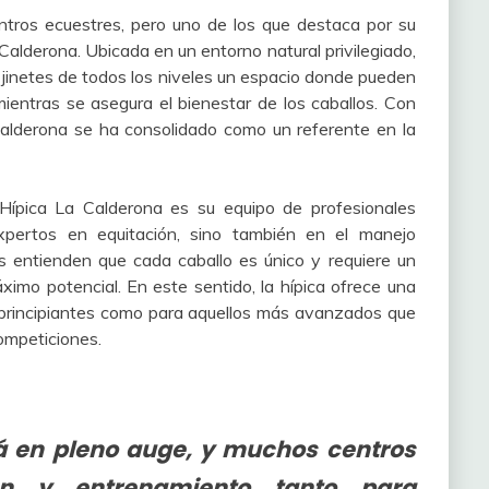
ntros ecuestres, pero uno de los que destaca por su
Calderona. Ubicada en un entorno natural privilegiado,
s jinetes de todos los niveles un espacio donde pueden
ientras se asegura el bienestar de los caballos. Con
Calderona se ha consolidado como un referente en la
 Hípica La Calderona es su equipo de profesionales
xpertos en equitación, sino también en el manejo
s entienden que cada caballo es único y requiere un
ximo potencial. En este sentido, la hípica ofrece una
s principiantes como para aquellos más avanzados que
ompeticiones.
tá en pleno auge, y muchos centros
ón y entrenamiento tanto para