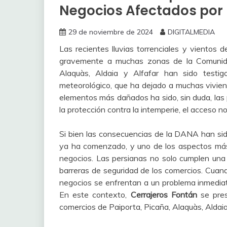
Negocios Afectados por
29 de noviembre de 2024
DIGITALMEDIA
Las recientes lluvias torrenciales y viento
gravemente a muchas zonas de la Comunida
Alaquàs, Aldaia y Alfafar han sido test
meteorológico, que ha dejado a muchas vivien
elementos más dañados ha sido, sin duda, las 
la protección contra la intemperie, el acceso n
Si bien las consecuencias de la DANA han sid
ya ha comenzado, y uno de los aspectos más 
negocios. Las persianas no solo cumplen una f
barreras de seguridad de los comercios. Cuand
negocios se enfrentan a un problema inmediato
En este contexto,
Cerrajeros Fontán
se pres
comercios de Paiporta, Picaña, Alaquàs, Aldai