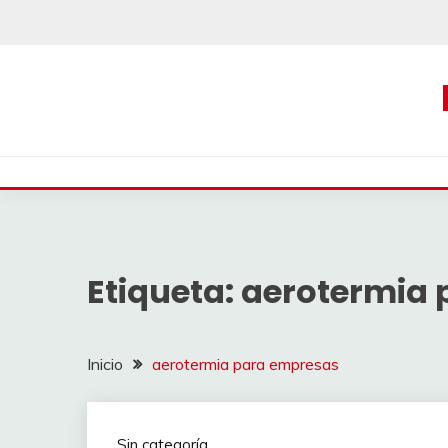
Saltar
al
contenido
Etiqueta:
aerotermia 
Inicio
aerotermia para empresas
Sin categoría