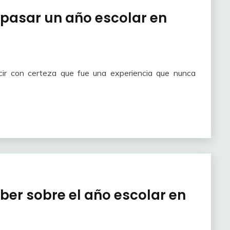
pasar un año escolar en
cir con certeza que fue una experiencia que nunca
ber sobre el año escolar en