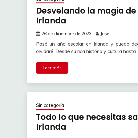
Desvelando la magia de 
Irlanda
26 de diciembre de 2023
Jose
Pasé un año escolar en Irlanda y puedo de
olvidaré. Desde su rica historia y cultura hasta
Leer más
Sin categoría
Todo lo que necesitas sa
Irlanda