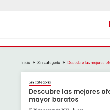
Saltar
al
contenido
Inicio
Sin categoría
Descubre las mejores of
Sin categoría
Descubre las mejores ofe
mayor baratos
29 de agosto de 2023
Jose