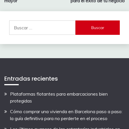
entradas
mayor
para el éxito de tu negocio
Buscar:
Entradas recientes
Plataformas flotantes para embarcaciones bien
protegidas
Cómo comprar una vivienda en Barcelona paso a paso:
la guía definitiva para no perderte en el proceso
Los últimos avances de las estanterías industriales en