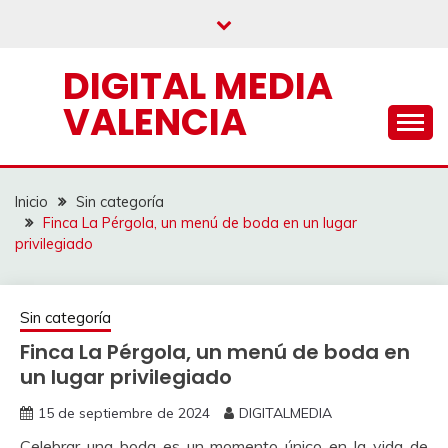
Saltar
al
contenido
DIGITAL MEDIA
VALENCIA
Inicio
Sin categoría
Finca La Pérgola, un menú de boda en un lugar
privilegiado
Sin categoría
Finca La Pérgola, un menú de boda en
un lugar privilegiado
15 de septiembre de 2024
DIGITALMEDIA
Celebrar una boda es un momento único en la vida de