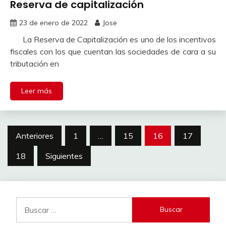
Reserva de capitalización
23 de enero de 2022
Jose
La Reserva de Capitalización es uno de los incentivos
fiscales con los que cuentan las sociedades de cara a su
tributación en
Leer más
Paginación
Anteriores
1
…
15
16
17
de
18
Siguientes
entradas
Buscar: